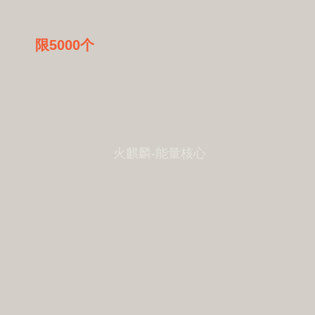
限5000个
火麒麟-能量核心