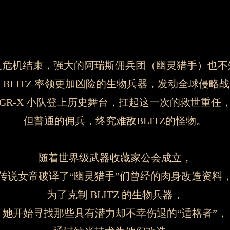
灵危机结束，强大的阿瑞斯佣兵团（幽灵猎手）也不
 BLITZ 率领更加凶险的生物兵器，发动全球侵略
GR-X 小队登上历史舞台，扛起这一次的救世重任
但普通的佣兵，终究难敌BLITZ的怪物。
“ 熔炉 ”
，是史上第一台
应变程序，最后印造出特性
随着世界级武器收藏家公会成立，
的，这就是现代材料领域
传说女帝破译了“幽灵猎手”们曾经的肉身改造资料
它诞生于传说号空间站，
为了克制 BLITZ 的生物兵器，
量产，也无法仿造。当前
10个人，10台终端，
她开始寻找那些具有潜力却不幸伤退的“适格者”，
定。