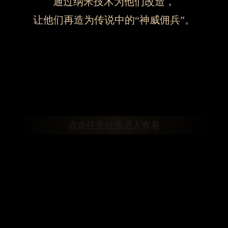
通过纳米技术为他们改造，
依据《武器厂牌联合公约
让他们再造为传说中的“神威佣兵”。
个人防护装置等等。
权限虽被严格锁死，但熔
BLITZ始终意图夺取它们
点击任意位置进入查看