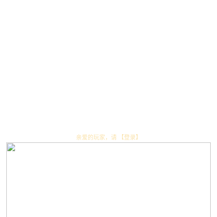
全
民
共
创
节
亲爱的玩家，请
【登录】