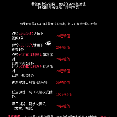
看视频就能领奖！完成任务领经验值
经验值升级等级，即可领奖
如果玩家是4.1-4.30未登录过的玩家，每天可额外领取20经验
点赞
#玩cf玩的
话题下
20经验值
视频1条
3级
评论
#玩cf玩的
话题下
20经验值
视频1条
点赞
#CFHD福利派对
福利派
20经验值
对
话题下视频1条
评论
#CFHD福利派对
福利派
20经验值
对
话题下视频1条
20经验值
观看穿越火线直播5分钟
任意游戏一局（人机模式除
100经验值
外）
每日浏览一篇掌火资讯
20经验值
（文章、视频）