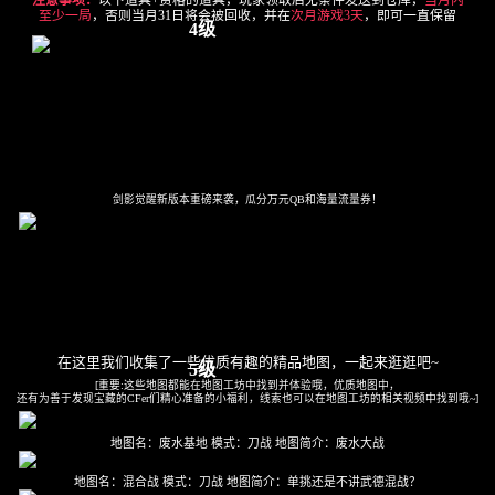
注意事项：
以下道具+资格的道具，玩家领取后无条件发送到仓库，
当月内
至少一局
，否则当月31日将会被回收，并在
次月游戏3天
，即可一直保留
4级
剑影觉醒新版本重磅来袭，瓜分万元QB和海量流量券！
在这里我们收集了一些优质有趣的精品地图，一起来逛逛吧~
5级
[重要:这些地图都能在地图工坊中找到并体验哦，优质地图中，
还有为善于发现宝藏的CFer们精心准备的小福利，线索也可以在地图工坊的相关视频中找到哦~]
地图名：
废水基地
模式：
刀战
地图简介：
废水大战
地图名：
混合战
模式：
刀战
地图简介：
单挑还是不讲武德混战？