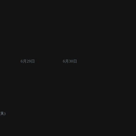
6月29日
6月30日
7天）
活动内容：
和
3名
及以上